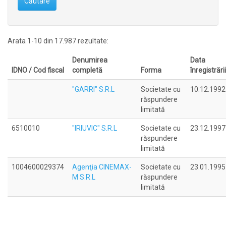
Căutare
Arata 1-10 din 17.987 rezultate:
Denumirea
Data
IDNO / Cod fiscal
completă
Forma
înregistrării
"GARRI" S.R.L
Societate cu
10.12.1992
răspundere
limitată
6510010
"IRIUVIC" S.R.L
Societate cu
23.12.1997
răspundere
limitată
1004600029374
Agenţia CINEMAX-
Societate cu
23.01.1995
M S.R.L
răspundere
limitată