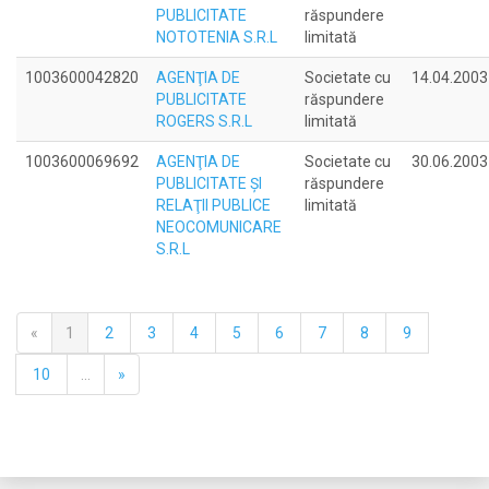
PUBLICITATE
răspundere
NOTOTENIA S.R.L
limitată
1003600042820
AGENŢIA DE
Societate cu
14.04.2003
PUBLICITATE
răspundere
ROGERS S.R.L
limitată
1003600069692
AGENŢIA DE
Societate cu
30.06.2003
PUBLICITATE ŞI
răspundere
RELAŢII PUBLICE
limitată
NEOCOMUNICARE
S.R.L
«
1
2
3
4
5
6
7
8
9
10
...
»