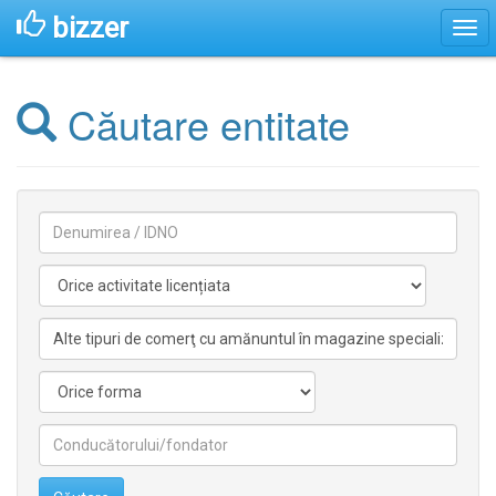
bizzer
Căutare entitate
Denumirea
Activitate
licentiata
Activitate
nelicentiata
Forma
Conducătorilor/fondatorilor