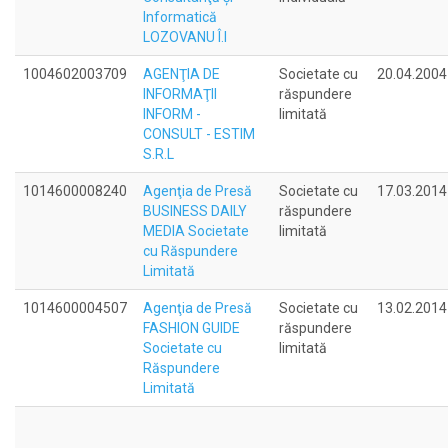
Informatică
LOZOVANU Î.I
1004602003709
AGENŢIA DE
Societate cu
20.04.2004
INFORMAŢII
răspundere
INFORM -
limitată
CONSULT - ESTIM
S.R.L
1014600008240
Agenţia de Presă
Societate cu
17.03.2014
BUSINESS DAILY
răspundere
MEDIA Societate
limitată
cu Răspundere
Limitată
1014600004507
Agenţia de Presă
Societate cu
13.02.2014
FASHION GUIDE
răspundere
Societate cu
limitată
Răspundere
Limitată