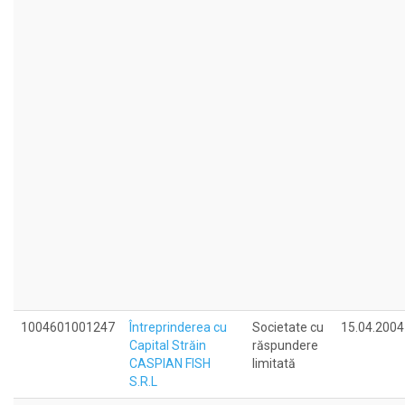
1004601001247
Întreprinderea cu
Societate cu
15.04.2004
Capital Străin
răspundere
CASPIAN FISH
limitată
S.R.L