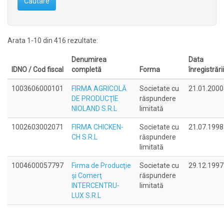
Căutare
Arata 1-10 din 416 rezultate:
Denumirea
Data
IDNO / Cod fiscal
completă
Forma
înregistrării
1003606000101
FIRMA AGRICOLĂ
Societate cu
21.01.2000
DE PRODUCŢIE
răspundere
NIOLAND S.R.L
limitată
1002603002071
FIRMA CHICKEN-
Societate cu
21.07.1998
CH S.R.L
răspundere
limitată
1004600057797
Firma de Producţie
Societate cu
29.12.1997
şi Comerţ
răspundere
INTERCENTRU-
limitată
LUX S.R.L