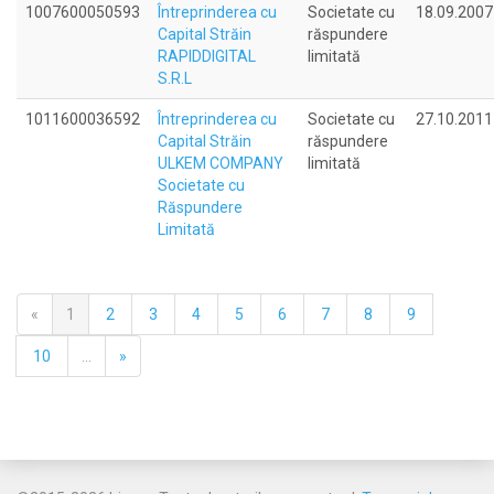
1007600050593
Întreprinderea cu
Societate cu
18.09.2007
Capital Străin
răspundere
RAPIDDIGITAL
limitată
S.R.L
1011600036592
Întreprinderea cu
Societate cu
27.10.2011
Capital Străin
răspundere
ULKEM COMPANY
limitată
Societate cu
Răspundere
Limitată
«
1
2
3
4
5
6
7
8
9
10
...
»