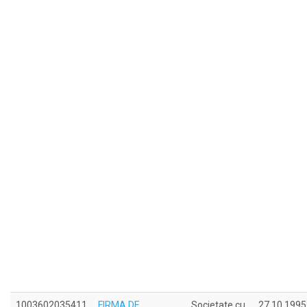
1003602035411
FIRMA DE
Societate cu
27.10.1995