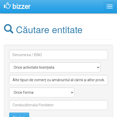
bizzer
Căutare entitate
Denumirea
Activitate
licentiata
Activitate
nelicentiata
Forma
Conducătorilor/fondatorilor