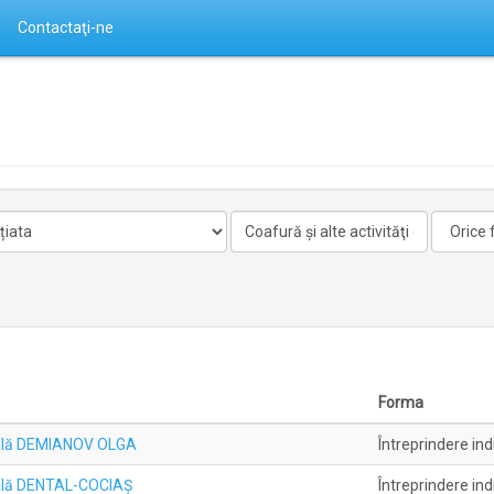
Contactaţi-ne
Activitate
Forma
nelicentiata
Forma
duală DEMIANOV OLGA
Întreprindere ind
uală DENTAL-COCIAŞ
Întreprindere ind