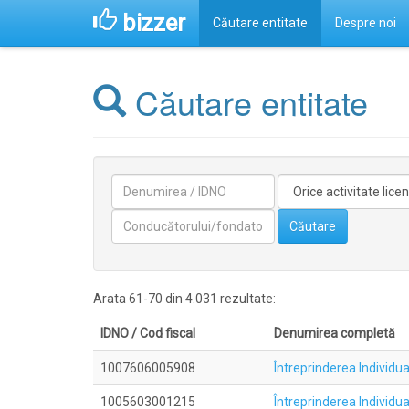
bizzer
Căutare entitate
Despre noi
Căutare entitate
Denumirea
Activitate
licentiata
Conducătorilor/fondatorilor
Căutare
Arata 61-70 din 4.031 rezultate:
IDNO / Cod fiscal
Denumirea completă
1007606005908
Întreprinderea Indivi
1005603001215
Întreprinderea Individ