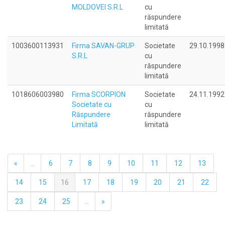
MOLDOVEI S.R.L
cu
răspundere
limitată
1003600113931
Firma SAVAN-GRUP
Societate
29.10.1998
S.R.L
cu
răspundere
limitată
1018606003980
Firma SCORPION
Societate
24.11.1992
Societate cu
cu
Răspundere
răspundere
Limitată
limitată
«
...
6
7
8
9
10
11
12
13
14
15
16
17
18
19
20
21
22
23
24
25
...
»