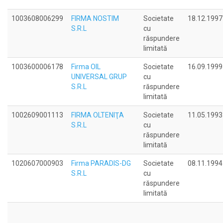
1003608006299
FIRMA NOSTIM
Societate
18.12.1997
S.R.L
cu
răspundere
limitată
1003600006178
Firma OIL
Societate
16.09.1999
UNIVERSAL GRUP
cu
S.R.L
răspundere
limitată
1002609001113
FIRMA OLTENIŢA
Societate
11.05.1993
S.R.L
cu
răspundere
limitată
1020607000903
Firma PARADIS-DG
Societate
08.11.1994
S.R.L
cu
răspundere
limitată