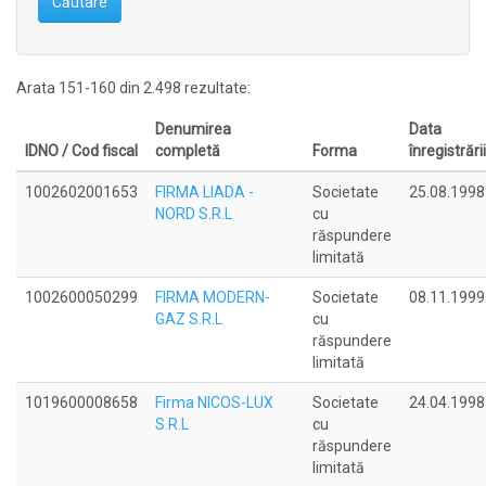
Căutare
Arata 151-160 din 2.498 rezultate:
Denumirea
Data
IDNO / Cod fiscal
completă
Forma
înregistrării
1002602001653
FIRMA LIADA -
Societate
25.08.1998
NORD S.R.L
cu
răspundere
limitată
1002600050299
FIRMA MODERN-
Societate
08.11.1999
GAZ S.R.L
cu
răspundere
limitată
1019600008658
Firma NICOS-LUX
Societate
24.04.1998
S.R.L
cu
răspundere
limitată