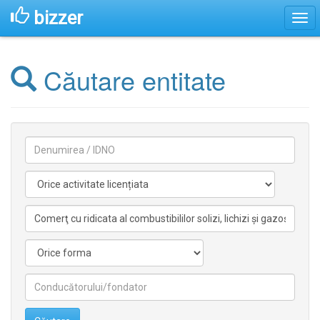
bizzer
Căutare entitate
Denumirea
Activitate
licentiata
Activitate
nelicentiata
Forma
Conducătorilor/fondatorilor