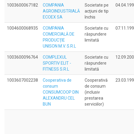
1003600067182
COMPANIA
Societate pe
04.04.19
AGROINDUSTRIALĂ
acţiuni de tip
ECOEX SA
închis
1004600068935
COMPANIA
Societate cu
07.11.19
COMERCIALĂ DE
răspundere
PRODUCŢIE
limitată
UNISON M.V. S.R.L
1003600096764
COMPLEXUL
Societate cu
12.09.20
SPORTIV ELIT -
răspundere
FITNESS S.R.L
limitată
1003607002238
Cooperativa de
Cooperativă
23.03.19
consum
de consum
CONSUMCOOP DIN
(inclusiv
ALEXANDRU CEL
prestarea
BUN
serviciilor)