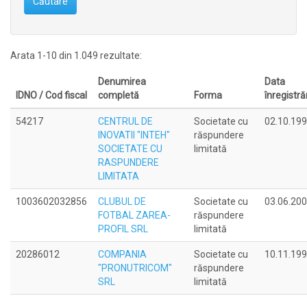
Căutare
Arata 1-10 din 1.049 rezultate:
Denumirea
Data
IDNO / Cod fiscal
completă
Forma
înregistrăr
54217
CENTRUL DE
Societate cu
02.10.19
INOVATII "INTEH"
răspundere
SOCIETATE CU
limitată
RASPUNDERE
LIMITATA
1003602032856
CLUBUL DE
Societate cu
03.06.20
FOTBAL ZAREA-
răspundere
PROFIL SRL
limitată
20286012
COMPANIA
Societate cu
10.11.19
"PRONUTRICOM"
răspundere
SRL
limitată