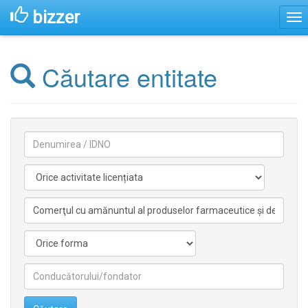
bizzer
Căutare entitate
Denumirea
Activitate
licentiata
Activitate
nelicentiata
Forma
Conducătorilor/fondatorilor