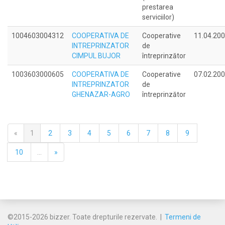
prestarea
serviciilor)
1004603004312
COOPERATIVA DE
Cooperative
11.04.20
INTREPRINZATOR
de
CIMPUL BUJOR
întreprinzător
1003603000605
COOPERATIVA DE
Cooperative
07.02.20
INTREPRINZATOR
de
GHENAZAR-AGRO
întreprinzător
«
1
2
3
4
5
6
7
8
9
10
...
»
©2015-2026 bizzer. Toate drepturile rezervate. |
Termeni de