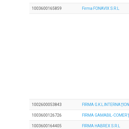
1003600165859
Firma FONAVIX S.R.L
1002600053843
FIRMA G.K.L.INTERNAŢION
1003600126726
FIRMA GAMABIL-COMERŢ 
1003600164405
FIRMA HABREX S.R.L