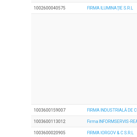
1002600040575
FIRMA ILUMINAŢIE S.R.L
1003600159007
FIRMA INDUSTRIALĂ DE 
1003600113012
Firma INFORMSERVIS-REAB
1003600020905
FIRMA IORGOV & C S.R.L