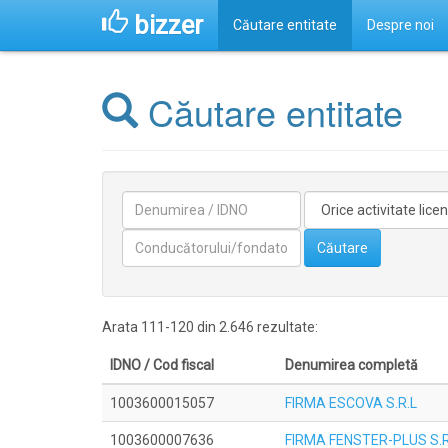
bizzer
Căutare entitate
Despre noi
Căutare entitate
Denumirea
Activitate
licentiata
Conducătorilor/fondatorilor
Căutare
Arata 111-120 din 2.646 rezultate:
IDNO / Cod fiscal
Denumirea completă
1003600015057
FIRMA ESCOVA S.R.L
1003600007636
FIRMA FENSTER-PLUS S.R