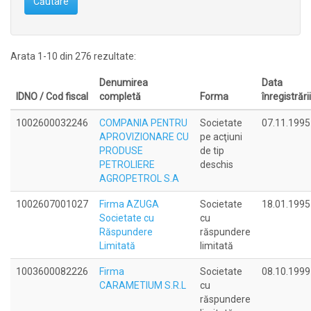
Căutare
Arata 1-10 din 276 rezultate:
Denumirea
Data
IDNO / Cod fiscal
completă
Forma
înregistrării
1002600032246
COMPANIA PENTRU
Societate
07.11.1995
APROVIZIONARE CU
pe acţiuni
PRODUSE
de tip
PETROLIERE
deschis
AGROPETROL S.A
1002607001027
Firma AZUGA
Societate
18.01.1995
Societate cu
cu
Răspundere
răspundere
Limitată
limitată
1003600082226
Firma
Societate
08.10.1999
CARAMETIUM S.R.L
cu
răspundere