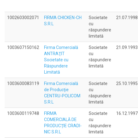
1002603002071
FIRMA CHICKEN-CH
Societate
21.07.1998
S.R.L
cu
răspundere
limitată
1003607150162
Firma Comercială
Societate
21.09.1993
ANTRAŢIT
cu
Societate cu
răspundere
Răspundere
limitată
Limitată
1003600083119
Firma Comercială
Societate
25.10.1995
de Producţie
cu
CENTRU-POLICOM
răspundere
S.R.L
limitată
1003600119748
FIRMA
Societate
16.12.1997
COMERCIALĂ DE
cu
PRODUCŢIE CRADI-
răspundere
NIC S.R.L
limitată