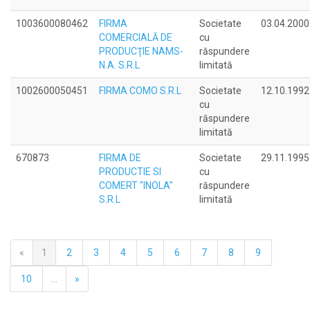
1003600080462
FIRMA
Societate
03.04.2000
COMERCIALĂ DE
cu
PRODUCŢIE NAMS-
răspundere
N.A. S.R.L
limitată
1002600050451
FIRMA COMO S.R.L
Societate
12.10.1992
cu
răspundere
limitată
670873
FIRMA DE
Societate
29.11.1995
PRODUCTIE SI
cu
COMERT "INOLA"
răspundere
S.R.L
limitată
«
1
2
3
4
5
6
7
8
9
10
...
»