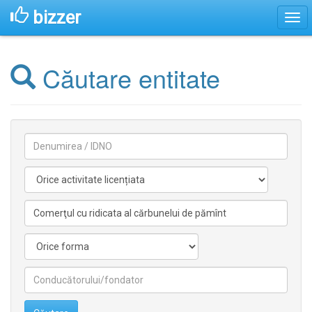
bizzer
Căutare entitate
Denumirea
Activitate
licentiata
Activitate
nelicentiata
Forma
Conducătorilor/fondatorilor