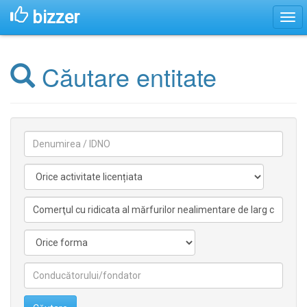
bizzer
Căutare entitate
Denumirea
Activitate
licentiata
Activitate
nelicentiata
Forma
Conducătorilor/fondatorilor