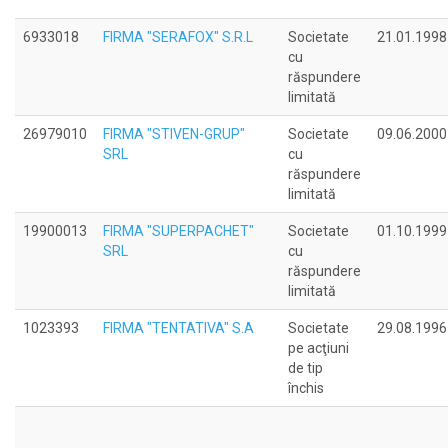
6933018
FIRMA "SERAFOX" S.R.L
Societate
21.01.1998
cu
răspundere
limitată
26979010
FIRMA "STIVEN-GRUP"
Societate
09.06.2000
SRL
cu
răspundere
limitată
19900013
FIRMA "SUPERPACHET"
Societate
01.10.1999
SRL
cu
răspundere
limitată
1023393
FIRMA "TENTATIVA" S.A
Societate
29.08.1996
pe acţiuni
de tip
închis