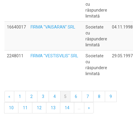
cu
răspundere
limitată
16640017
FIRMA "VAISARAN" SRL
Societate
04.11.1998
cu
răspundere
limitată
2248011
FIRMA "VESTISVILIS" SRL
Societate
29.05.1997
cu
răspundere
limitată
«
1
2
3
4
5
6
7
8
9
10
11
12
13
14
...
»