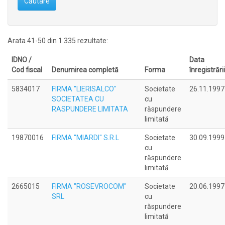
Căutare
Arata 41-50 din 1.335 rezultate:
IDNO /
Data
Cod fiscal
Denumirea completă
Forma
înregistrării
5834017
FIRMA "LIERISALCO"
Societate
26.11.1997
SOCIETATEA CU
cu
RASPUNDERE LIMITATA
răspundere
limitată
19870016
FIRMA "MIARDI" S.R.L
Societate
30.09.1999
cu
răspundere
limitată
2665015
FIRMA "ROSEVROCOM"
Societate
20.06.1997
SRL
cu
răspundere
limitată