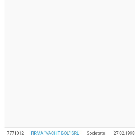
7771012
FIRMA "VACHIT BOL" SRL
Societate
27.02.1998