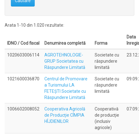
Căutare
Arata 1-10 din 1.020 rezultate:
Data
IDNO / Cod fiscal
Denumirea completă
Forma
înregis
1020603006114
AGROTEHNOLOGIE-
Societate cu
23.12
GRUP Societatea cu
răspundere
Răspundere Limitată
limitată
1021600036870
Centrul de Promovare
Societate cu
09.09
a Turismului LA
răspundere
FETEŞTI Societate cu
limitată
Răspundere Limitată
1006602008052
Cooperativa Agricolă
Cooperativă
07.09
de Producţie CÎMPIA
de producţie
HÎJDIENILOR
(inclusiv
agricole)