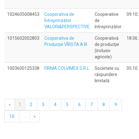
1024605008453
Cooperativa de
Cooperative
09.10
Întreprinzător
de
VALORI&PERSPECTIVE
întreprinzător
1015602002803
Cooperativa de
Cooperativă
18.06
Producţie VÎRSTA A III
de producţie
(inclusiv
agricole)
1003600125338
FIRMA COLVIMEX S.R.L
Societate cu
05.10
răspundere
limitată
«
1
2
3
4
5
6
7
8
9
10
...
»