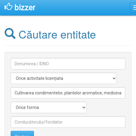
bizzer
Căutare entitate
Denumirea
Activitate
licentiata
Activitate
nelicentiata
Forma
Conducătorilor/fondatorilor