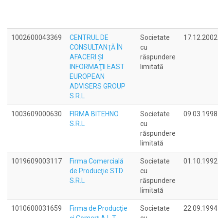
1002600043369
CENTRUL DE
Societate
17.12.2002
CONSULTANŢĂ ÎN
cu
AFACERI ŞI
răspundere
INFORMAŢII EAST
limitată
EUROPEAN
ADVISERS GROUP
S.R.L
1003609000630
FIRMA BITEHNO
Societate
09.03.1998
S.R.L
cu
răspundere
limitată
1019609003117
Firma Comercială
Societate
01.10.1992
de Producţie STD
cu
S.R.L
răspundere
limitată
1010600031659
Firma de Producţie
Societate
22.09.1994