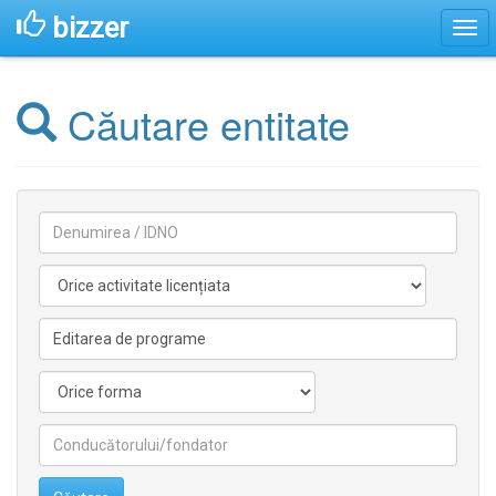
bizzer
Căutare entitate
Denumirea
Activitate
licentiata
Activitate
nelicentiata
Forma
Conducătorilor/fondatorilor