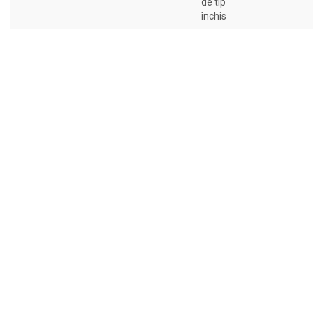
de tip
închis