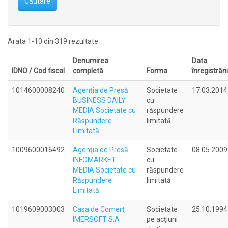
Căutare
Arata 1-10 din 319 rezultate:
Denumirea
Data
IDNO / Cod fiscal
completă
Forma
înregistrării
1014600008240
Agenţia de Presă
Societate
17.03.2014
BUSINESS DAILY
cu
MEDIA Societate cu
răspundere
Răspundere
limitată
Limitată
1009600016492
Agenţia de Presă
Societate
08.05.2009
INFOMARKET
cu
MEDIA Societate cu
răspundere
Răspundere
limitată
Limitată
1019609003003
Casa de Comerţ
Societate
25.10.1994
IMERSOFT S.A
pe acţiuni