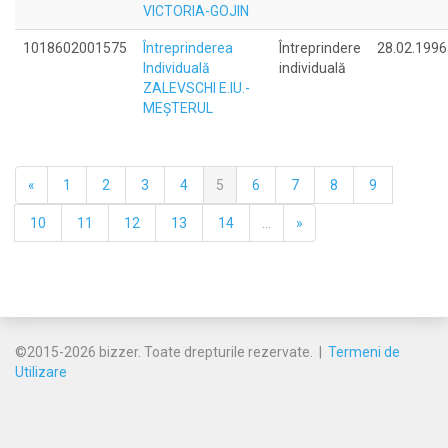
VICTORIA-GOJIN
1018602001575
Întreprinderea
Întreprindere
28.02.1996
Individuală
individuală
ZALEVSCHI E.IU.-
MEŞTERUL
«
1
2
3
4
5
6
7
8
9
10
11
12
13
14
...
»
©2015-2026 bizzer. Toate drepturile rezervate. |
Termeni de
Utilizare