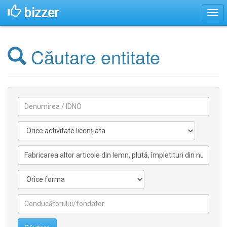
bizzer
Căutare entitate
Denumirea
Activitate
licentiata
Activitate
nelicentiata
Forma
Conducătorilor/fondatorilor