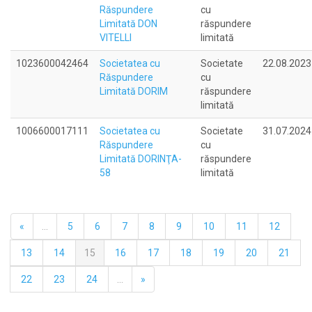
Răspundere
cu
Limitată DON
răspundere
VITELLI
limitată
1023600042464
Societatea cu
Societate
22.08.2023
Răspundere
cu
Limitată DORIM
răspundere
limitată
1006600017111
Societatea cu
Societate
31.07.2024
Răspundere
cu
Limitată DORINŢA-
răspundere
58
limitată
«
...
5
6
7
8
9
10
11
12
13
14
15
16
17
18
19
20
21
22
23
24
...
»