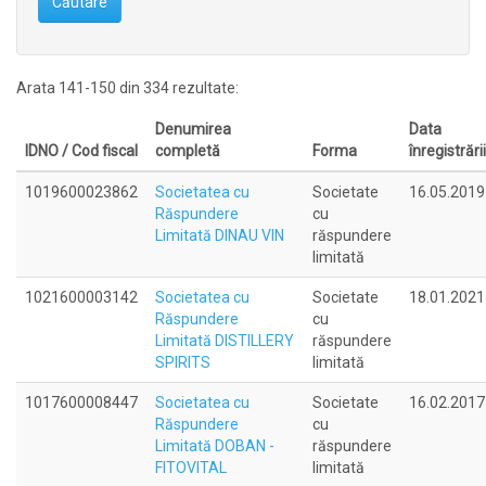
Căutare
Arata 141-150 din 334 rezultate:
Denumirea
Data
IDNO / Cod fiscal
completă
Forma
înregistrării
1019600023862
Societatea cu
Societate
16.05.2019
Răspundere
cu
Limitată DINAU VIN
răspundere
limitată
1021600003142
Societatea cu
Societate
18.01.2021
Răspundere
cu
Limitată DISTILLERY
răspundere
SPIRITS
limitată
1017600008447
Societatea cu
Societate
16.02.2017
Răspundere
cu
Limitată DOBAN -
răspundere
FITOVITAL
limitată