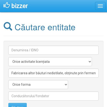
bizzer
Căutare entitate
Denumirea
Activitate
licentiata
Activitate
nelicentiata
Forma
Conducătorilor/fondatorilor