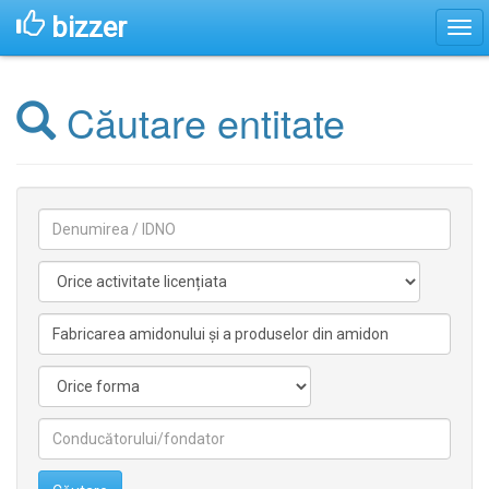
bizzer
Căutare entitate
Denumirea
Activitate
licentiata
Activitate
nelicentiata
Forma
Conducătorilor/fondatorilor