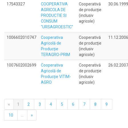
17543327
COOPERATIVA
Cooperativă
30.06.199
AGRICOLA DE
de producţie
PRODUCTIE SI
(inclusiv
CONSUM
agricole)
"URSAGROESTIC"
1006602010747
Cooperativa
Cooperativă
11.12.200
Agricolă de
de producţie
Producţie
(inclusiv
TERAGRO-PRIM
agricole)
1007602002699
Cooperativa
Cooperativă
26.02.200
Agricolă de
de producţie
Producţie VITIM-
(inclusiv
AGRO
agricole)
«
1
2
3
4
5
6
7
8
9
10
...
»