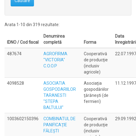
Căutare
Arata 1-10 din 319 rezultate:
Denumirea
Data
IDNO / Cod fiscal
completă
Forma
înregistrări
487674
AGROFIRMA
Cooperativă
22.07.199
"VICTORIA"
de producţie
C.O.O.P
(inclusiv
agricole)
4098528
ASOCIATIA
Asociaţia
11.12.199
GOSPODARIILOR
gospodăriilor
TARANESTI
ţărăneşti (de
"STEPA
fermieri)
BALTULUI"
1003602150396
COMBINATUL DE
Cooperativă
29.09.199
PANIFICAŢIE
de producţie
FĂLEŞTI
(inclusiv