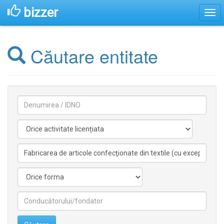
bizzer
Căutare entitate
Denumirea
Activitate
licentiata
Activitate
nelicentiata
Forma
Conducătorilor/fondatorilor