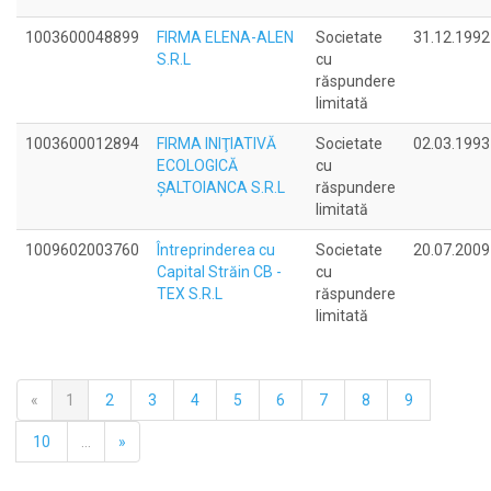
1003600048899
FIRMA ELENA-ALEN
Societate
31.12.1992
S.R.L
cu
răspundere
limitată
1003600012894
FIRMA INIŢIATIVĂ
Societate
02.03.1993
ECOLOGICĂ
cu
ŞALTOIANCA S.R.L
răspundere
limitată
1009602003760
Întreprinderea cu
Societate
20.07.2009
Capital Străin CB -
cu
TEX S.R.L
răspundere
limitată
«
1
2
3
4
5
6
7
8
9
10
...
»