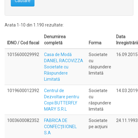
Căutare
Arata 1-10 din 1.190 rezultate:
Denumirea
Data
IDNO / Cod fiscal
completă
Forma
înregistrării
1015600029992
Casa de Modă
Societate
16.09.2015
DANIEL RACOVIZZA
cu
Societate cu
răspundere
Răspundere
limitată
Limitată
1019600012392
Centrul de
Societate
14.03.2019
Dezvoltare pentru
cu
Copii BUTTERFLY
răspundere
MARY S.R.L
limitată
1003600082352
FABRICA DE
Societate
24.11.1993
CONFECŢII IONEL
pe acţiuni
S.A