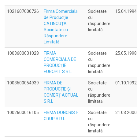
1021607000726
Firma Comercială
Societate
15.04.1994
de Producţie
cu
CATINCUŢA
răspundere
Societate cu
limitată
Răspundere
Limitată
1003600031028
FIRMA
Societate
25.05.1998
COMERCIALĂ DE
cu
PRODUCŢIE
răspundere
EUROPIT S.R.L
limitată
1003600054939
FIRMA DE
Societate
01.10.1992
PRODUCŢIE ŞI
cu
COMERŢ ACTUAL
răspundere
S.R.L
limitată
1002600016105
FIRMA DONCRIST-
Societate
21.03.2000
GRUP S.R.L
cu
răspundere
limitată