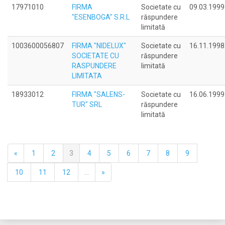
17971010
FIRMA
Societate cu
09.03.1999
"ESENBOGA" S.R.L
răspundere
limitată
1003600056807
FIRMA "NIDELUX"
Societate cu
16.11.1998
SOCIETATE CU
răspundere
RASPUNDERE
limitată
LIMITATA
18933012
FIRMA "SALENS-
Societate cu
16.06.1999
TUR" SRL
răspundere
limitată
«
1
2
3
4
5
6
7
8
9
10
11
12
...
»