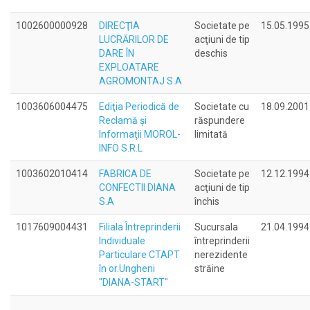
1002600000928
DIRECŢIA
Societate pe
15.05.1995
LUCRĂRILOR DE
acţiuni de tip
DARE ÎN
deschis
EXPLOATARE
AGROMONTAJ S.A
1003606004475
Ediţia Periodică de
Societate cu
18.09.2001
Reclamă şi
răspundere
Informaţii MOROL-
limitată
INFO S.R.L
1003602010414
FABRICA DE
Societate pe
12.12.1994
CONFECTII DIANA
acţiuni de tip
S.A
închis
1017609004431
Filiala Întreprinderii
Sucursala
21.04.1994
Individuale
întreprinderii
Particulare СТАРТ
nerezidente
în or.Ungheni
străine
"DIANA-START"