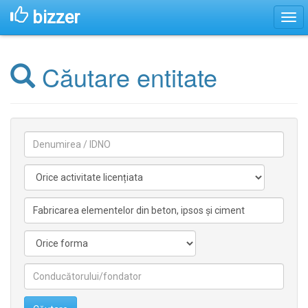
bizzer
Căutare entitate
Denumirea
Activitate
licentiata
Activitate
nelicentiata
Forma
Conducătorilor/fondatorilor