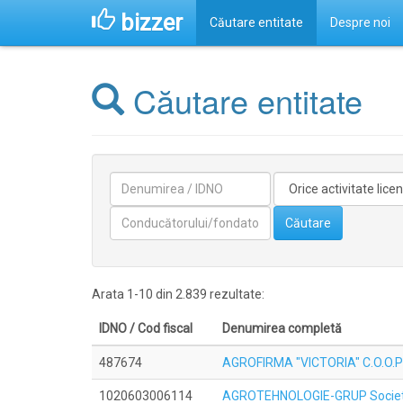
bizzer
Căutare entitate
Despre noi
Căutare entitate
Denumirea
Activitate
licentiata
Conducătorilor/fondatorilor
Căutare
Arata 1-10 din 2.839 rezultate:
IDNO / Cod fiscal
Denumirea completă
487674
AGROFIRMA "VICTORIA" C.O.O.P
1020603006114
AGROTEHNOLOGIE-GRUP Societa