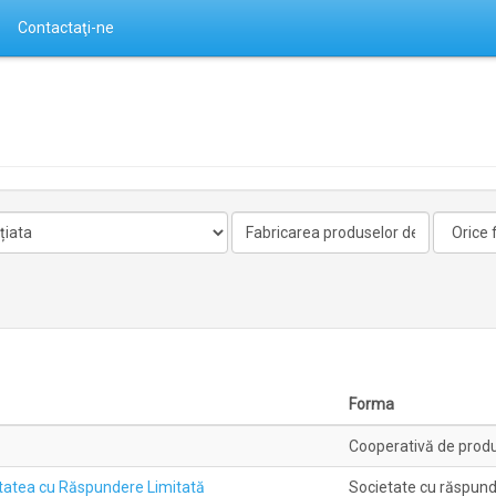
Contactaţi-ne
Activitate
Forma
nelicentiata
Forma
Cooperativă de produc
tea cu Răspundere Limitată
Societate cu răspund