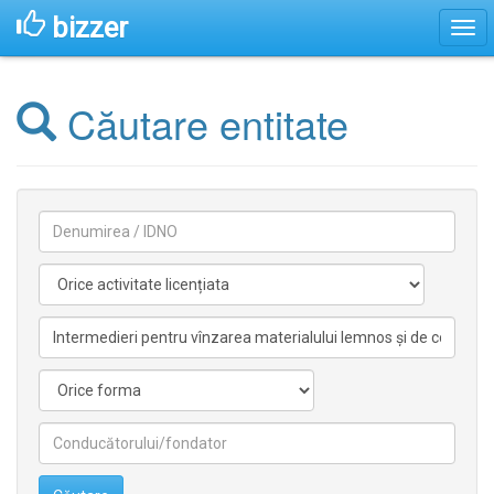
bizzer
Căutare entitate
Denumirea
Activitate
licentiata
Activitate
nelicentiata
Forma
Conducătorilor/fondatorilor