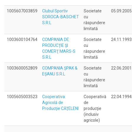
1005607003859
Clubul Sportiv
Societate
05.09.2005
SOROCA-BASCHET
cu
S.R.L
răspundere
limitată
1003600104764
COMPANIA DE
Societate
24.11.1993
PRODUCŢIE ŞI
cu
COMERŢ MARS-S
răspundere
S.R.L
limitată
1003600052809
COMPANIA ŞPAK &
Societate
22.06.2001
EŞANU S.R.L
cu
răspundere
limitată
1005605003523
Cooperativa
Cooperativă
22.04.1994
Agricolă de
de
Producţie CĂŢELENI
producţie
(inclusiv
agricole)