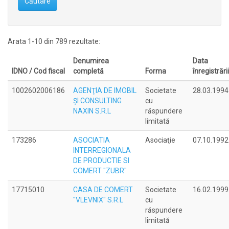
Căutare
Arata 1-10 din 789 rezultate:
Denumirea
Data
IDNO / Cod fiscal
completă
Forma
înregistrării
1002602006186
AGENŢIA DE IMOBIL
Societate
28.03.1994
ŞI CONSULTING
cu
NAXIN S.R.L
răspundere
limitată
173286
ASOCIATIA
Asociaţie
07.10.1992
INTERREGIONALA
DE PRODUCTIE SI
COMERT "ZUBR"
17715010
CASA DE COMERT
Societate
16.02.1999
"VLEVNIX" S.R.L
cu
răspundere
limitată