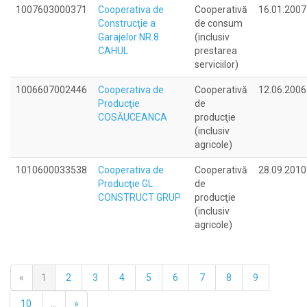
1007603000371
Cooperativa de
Cooperativă
16.01.2007
Construcţie a
de consum
Garajelor NR.8
(inclusiv
CAHUL
prestarea
serviciilor)
1006607002446
Cooperativa de
Cooperativă
12.06.2006
Producţie
de
COSĂUCEANCA
producţie
(inclusiv
agricole)
1010600033538
Cooperativa de
Cooperativă
28.09.2010
Producţie GL
de
CONSTRUCT GRUP
producţie
(inclusiv
agricole)
«
1
2
3
4
5
6
7
8
9
10
...
»