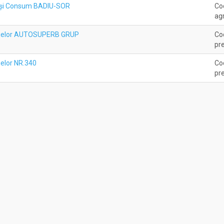
e şi Consum BADIU-SOR
Coo
agr
rajelor AUTOSUPERB GRUP
Co
pre
jelor NR.340
Co
pre