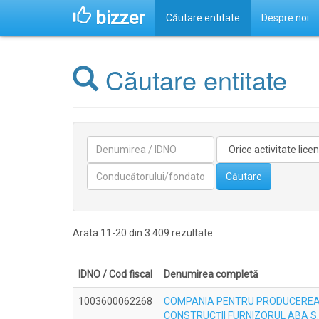
bizzer
Căutare entitate
Despre noi
Căutare entitate
Denumirea
Activitate
licentiata
Conducătorilor/fondatorilor
Căutare
Arata 11-20 din 3.409 rezultate:
IDNO / Cod fiscal
Denumirea completă
1003600062268
COMPANIA PENTRU PRODUCEREA 
CONSTRUCŢII FURNIZORUL ABA S