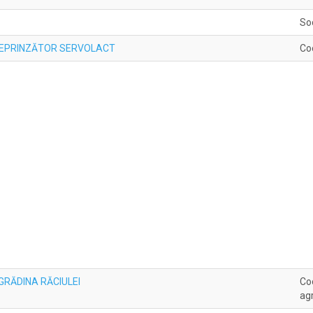
So
REPRINZĂTOR SERVOLACT
Co
e GRĂDINA RĂCIULEI
Coo
agr