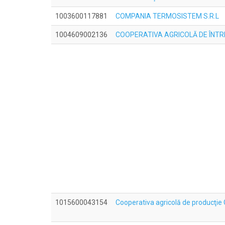
1003600117881
COMPANIA TERMOSISTEM S.R.L
1004609002136
COOPERATIVA AGRICOLĂ DE ÎNT
1015600043154
Cooperativa agricolă de producţi