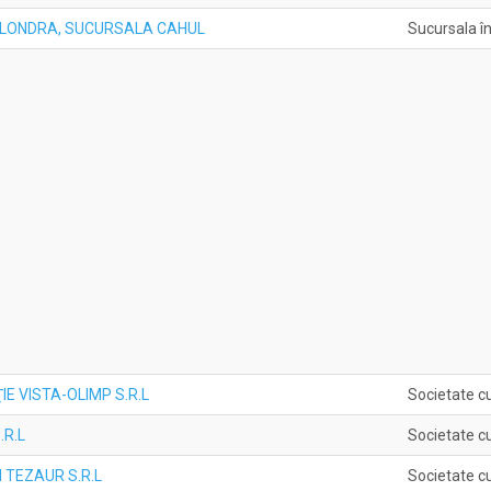
 LONDRA, SUCURSALA CAHUL
Sucursala în
E VISTA-OLIMP S.R.L
Societate c
.R.L
Societate c
I TEZAUR S.R.L
Societate c