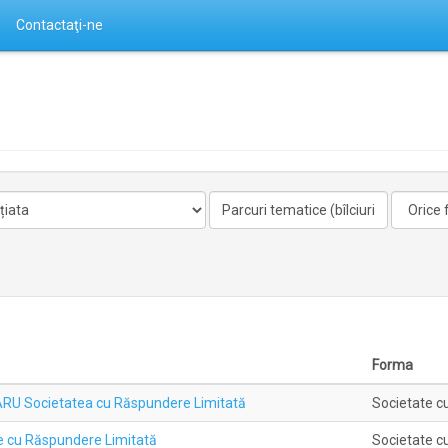
Contactaţi-ne
Activitate
Forma
nelicentiata
Forma
ARU Societatea cu Răspundere Limitată
Societate c
e cu Răspundere Limitată
Societate c