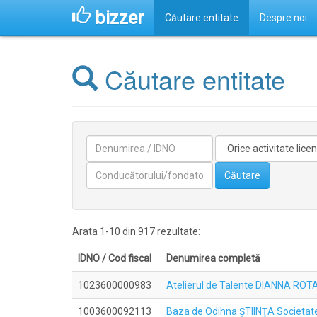
bizzer
Căutare entitate
Despre noi
Căutare entitate
Denumirea
Activitate
licentiata
Conducătorilor/fondatorilor
Căutare
Arata 1-10 din 917 rezultate:
IDNO / Cod fiscal
Denumirea completă
1023600000983
Atelierul de Talente DIANNA ROT
1003600092113
Baza de Odihna ŞTIINŢA Societat