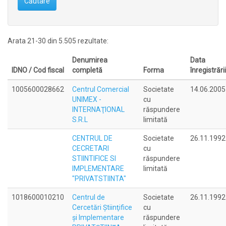
Căutare
Arata 21-30 din 5.505 rezultate:
Denumirea
Data
IDNO / Cod fiscal
completă
Forma
înregistrării
1005600028662
Centrul Comercial
Societate
14.06.2005
UNIMEX -
cu
INTERNAŢIONAL
răspundere
S.R.L
limitată
CENTRUL DE
Societate
26.11.1992
CECRETARI
cu
STIINTIFICE SI
răspundere
IMPLEMENTARE
limitată
"PRIVATSTIINTA"
1018600010210
Centrul de
Societate
26.11.1992
Cercetări Ştiinţifice
cu
şi Implementare
răspundere