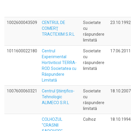
1002600043509
CENTRUL DE
Societate
23.10.1992
COMERŢ
cu
TRACTEXIM S.R.L
răspundere
limitată
1011600022180
Centrul
Societate
17.06.2011
Experimental
cu
Hortiviticol TERRA-
răspundere
ROD Societatea cu
limitată
Răspundere
Limitată
1007600060321
Centrul Ştiinţifico-
Societate
18.10.2007
Tehnologic
cu
ALIMECO S.R.L
răspundere
limitată
COLHOZUL
Colhoz
18.10.1994
"CRASNII