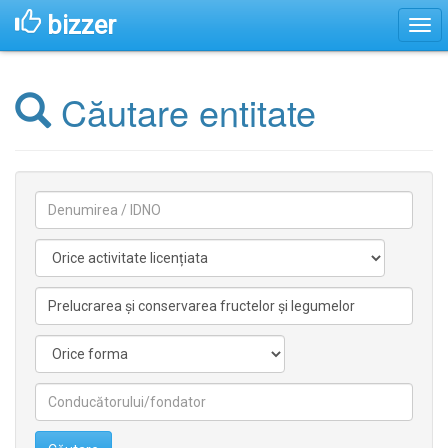
bizzer
Căutare entitate
Denumirea
Activitate
licentiata
Activitate
nelicentiata
Forma
Conducătorilor/fondatorilor