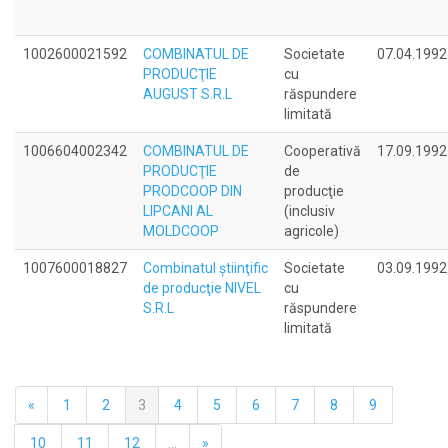
1002600021592
COMBINATUL DE
Societate
07.04.1992
PRODUCŢIE
cu
AUGUST S.R.L
răspundere
limitată
1006604002342
COMBINATUL DE
Cooperativă
17.09.1992
PRODUCŢIE
de
PRODCOOP DIN
producţie
LIPCANI AL
(inclusiv
MOLDCOOP
agricole)
1007600018827
Combinatul ştiinţific
Societate
03.09.1992
de producţie NIVEL
cu
S.R.L
răspundere
limitată
«
1
2
3
4
5
6
7
8
9
10
11
12
...
»