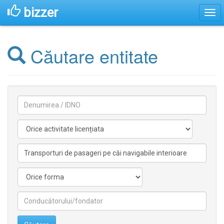
bizzer
Căutare entitate
Denumirea
Activitate
licentiata
Activitate
nelicentiata
Forma
Conducătorilor/fondatorilor