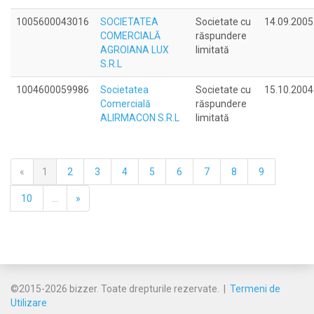
1005600043016
SOCIETATEA
Societate cu
14.09.2005
COMERCIALĂ
răspundere
AGROIANA LUX
limitată
S.R.L
1004600059986
Societatea
Societate cu
15.10.2004
Comercială
răspundere
ALIRMACON S.R.L
limitată
«
1
2
3
4
5
6
7
8
9
10
...
»
©2015-2026 bizzer. Toate drepturile rezervate. |
Termeni de
Utilizare