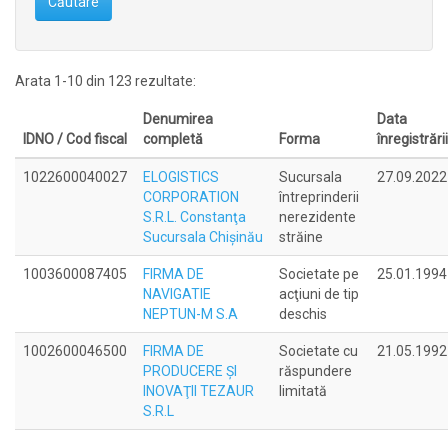
Căutare
Arata 1-10 din 123 rezultate:
Denumirea
Data
IDNO / Cod fiscal
completă
Forma
înregistrării
1022600040027
ELOGISTICS
Sucursala
27.09.2022
CORPORATION
întreprinderii
S.R.L. Constanţa
nerezidente
Sucursala Chişinău
străine
1003600087405
FIRMA DE
Societate pe
25.01.1994
NAVIGATIE
acţiuni de tip
NEPTUN-M S.A
deschis
1002600046500
FIRMA DE
Societate cu
21.05.1992
PRODUCERE ŞI
răspundere
INOVAŢII TEZAUR
limitată
S.R.L