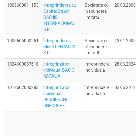
1006600011153
Întreprinderea cu
Societate cu
20.03.2006
Capital Străin
răspundere
DAFNIS
limitată
INTERNATIONAL
S.R.L
1006606000261
Întreprinderea
Societate cu
13.01.2006
Mixtă REFRACIM
răspundere
S.R.L
limitată
1024600057618
Întreprinzător
Întreprindere
28.06.2024
Individual BACIOI
individuală
NATALIA
1018607000883
Întreprinzător
Întreprindere
02.05.2018
Individual
individuală
PERDINSCHI
GHEORGHE