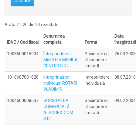
Căutare
Arata 11-20 din 24 rezultate:
Denumirea
Data
IDNO / Cod fiscal
completă
Forma
înregistrării
1008600015904
Întreprinderea
Societate cu
26.03.2008
Mixtă HIV MEDICAL
răspundere
CENTER S.R.L
limitată
1010607001828
Întreprinzător
Întreprindere
08.07.2010
Individual ROTARI
individuală
VLADIMIR
1004600008537
SOCIETATEA
Societate cu
09.02.2004
COMERCIALĂ
răspundere
ALSOREX-COM
limitată
S.R.L