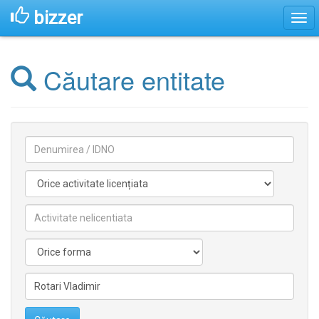
bizzer
Căutare entitate
Denumirea
Activitate
licentiata
Activitate
nelicentiata
Forma
Conducătorilor/fondatorilor