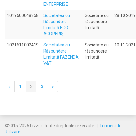
ENTERPRISE
1019600048858
Societatea cu
Societate cu
28.10.2019
Răspundere
răspundere
Limitată ECO
limitată
ACOPERIŞ
1021611002419
Societatea cu
Societate cu
10.11.2021
Răspundere
răspundere
Limitată FAZENDA
limitată
V&T
«
1
2
3
»
©2015-2026 bizzer. Toate drepturile rezervate. |
Termeni de
Utilizare