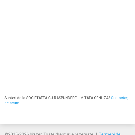
Sunteți de la SOCIETATEA CU RASPUNDERE LIMITATA GENLIZA?
Contactaţi-
ne acum
©2015-2026 bizzer. Toate drepturile rezervate. |
Termeni de