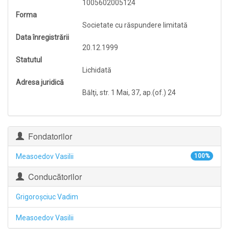
1005602005124
Forma
Societate cu răspundere limitată
Data înregistrării
20.12.1999
Statutul
Lichidată
Adresa juridică
Bălţi, str. 1 Mai, 37, ap.(of.) 24
Fondatorilor
Measoedov Vasilii
100%
Conducătorilor
Grigoroşciuc Vadim
Measoedov Vasilii