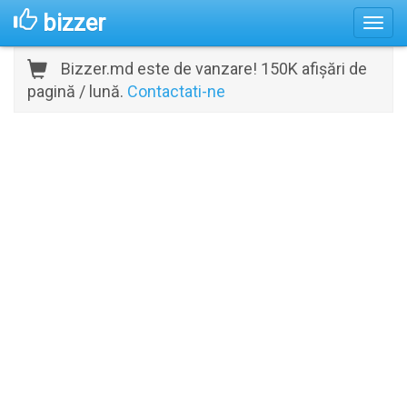
bizzer
Bizzer.md este de vanzare! 150K afișări de
pagină / lună.
Contactati-ne