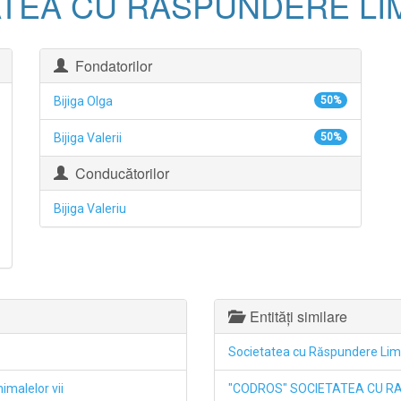
TEA CU RASPUNDERE LIM
Fondatorilor
Bijiga Olga
50%
Bijiga Valerii
50%
Conducătorilor
Bijiga Valeriu
Entități similare
Societatea cu Răspundere Lim
imalelor vii
"CODROS" SOCIETATEA CU R