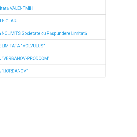
mitată VALENTMIH
ILE OLARI
ăin NOLIMITS Societate cu Răspundere Limitată
 LIMITATA "VOLVULUS"
LA "VERBANOV-PRODCOM"
 "I.IORDANOV"