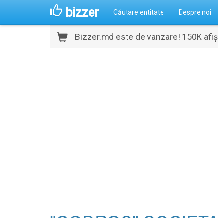
bizzer
Căutare entitate
Despre noi
Bizzer.md este de vanzare! 150K afișă