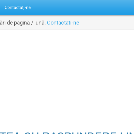
Contactaţi-ne
ri de pagină / lună.
Contactati-ne