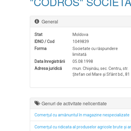
"CODROS" SOCIETA
General
Stat
Moldova
IDNO / Cod
1049839
Forma
Societate cu răspundere
limitată
Data înregistrării
05.08.1998
Adresa juridică
mun. Chişinău, sec. Centru, str.
Ştefan cel Mare şi Sfânt bd., 81
Genuri de activitate nelicentiate
Comerţul cu amănuntul în magazine nespecializate
Comerţul cu ridicata al produselor agricole brute şi an