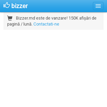
bizzer
Bizzer.md este de vanzare! 150K afișări de
pagină / lună.
Contactati-ne