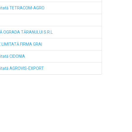
imitată TETRACOM-AGRO
Ă OGRADA TĂRANULUI S.R.L
LIMITATĂ FIRMA GRAI
itată CIDONIA
mitată AGROVIS-EXPORT