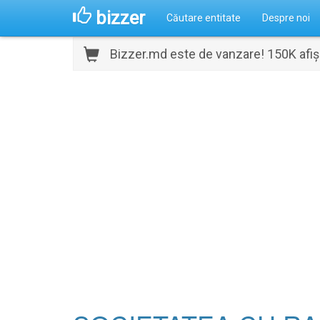
bizzer
Căutare entitate
Despre noi
Bizzer.md este de vanzare! 150K afișă