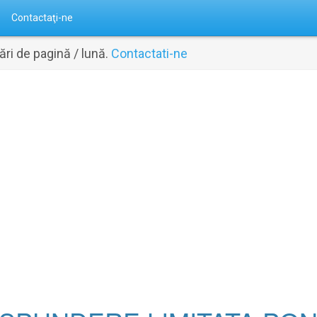
Contactaţi-ne
ri de pagină / lună.
Contactati-ne