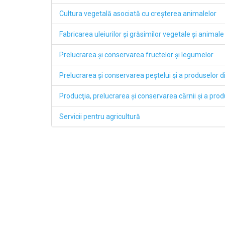
Cultura vegetală asociată cu creşterea animalelor
Fabricarea uleiurilor şi grăsimilor vegetale şi animale
Prelucrarea şi conservarea fructelor şi legumelor
Prelucrarea şi conservarea peştelui şi a produselor d
Producţia, prelucrarea şi conservarea cărnii şi a pro
Servicii pentru agricultură