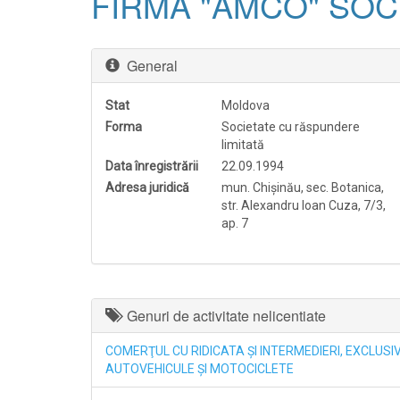
FIRMA "AMCO" SOC
General
Stat
Moldova
Forma
Societate cu răspundere
limitată
Data înregistrării
22.09.1994
Adresa juridică
mun. Chişinău, sec. Botanica,
str. Alexandru Ioan Cuza, 7/3,
ap. 7
Genuri de activitate nelicentiate
COMERŢUL CU RIDICATA ŞI INTERMEDIERI, EXCLUS
AUTOVEHICULE ŞI MOTOCICLETE