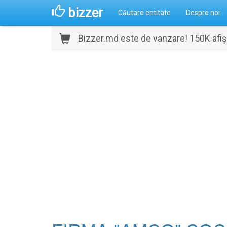
bizzer
Căutare entitate
Despre noi
Bizzer.md este de vanzare! 150K afișă