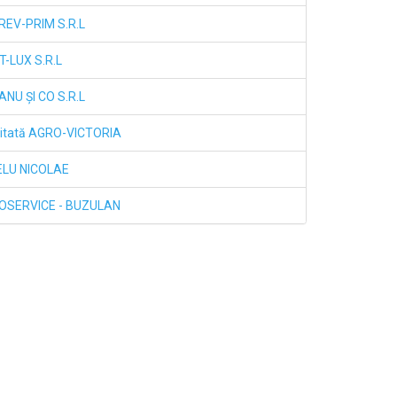
REV-PRIM S.R.L
T-LUX S.R.L
NU ŞI CO S.R.L
mitată AGRO-VICTORIA
ITELU NICOLAE
UTOSERVICE - BUZULAN