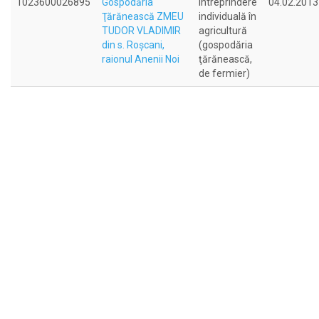
1023600026895
Gospodăria
Întreprindere
04.02.2013
Ţărănească ZMEU
individuală în
TUDOR VLADIMIR
agricultură
din s. Roşcani,
(gospodăria
raionul Anenii Noi
ţărănească,
de fermier)