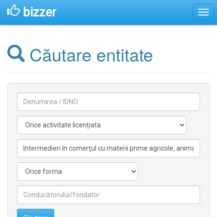
bizzer
Căutare entitate
Denumirea
Activitate
licentiata
Activitate
nelicentiata
Forma
Conducătorilor/fondatorilor