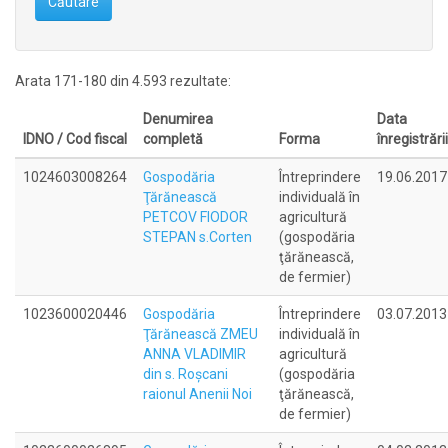
Căutare
Arata 171-180 din 4.593 rezultate:
Denumirea
Data
IDNO / Cod fiscal
completă
Forma
înregistrării
1024603008264
Gospodăria
Întreprindere
19.06.2017
Ţărănească
individuală în
PETCOV FIODOR
agricultură
STEPAN s.Corten
(gospodăria
ţărănească,
de fermier)
1023600020446
Gospodăria
Întreprindere
03.07.2013
Ţărănească ZMEU
individuală în
ANNA VLADIMIR
agricultură
din s. Roşcani
(gospodăria
raionul Anenii Noi
ţărănească,
de fermier)