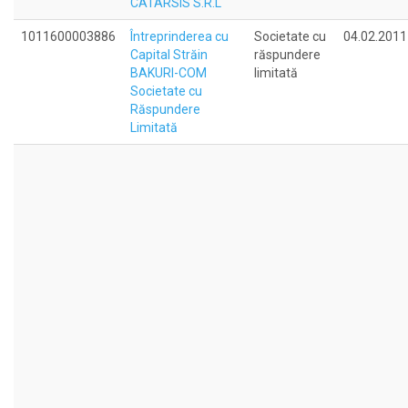
CATARSIS S.R.L
1011600003886
Întreprinderea cu
Societate cu
04.02.2011
Capital Străin
răspundere
BAKURI-COM
limitată
Societate cu
Răspundere
Limitată