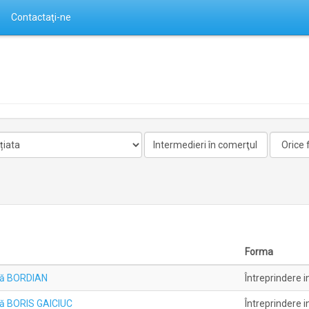
Contactaţi-ne
Activitate
Forma
nelicentiata
Forma
ală BORDIAN
Întreprindere i
ală BORIS GAICIUC
Întreprindere i