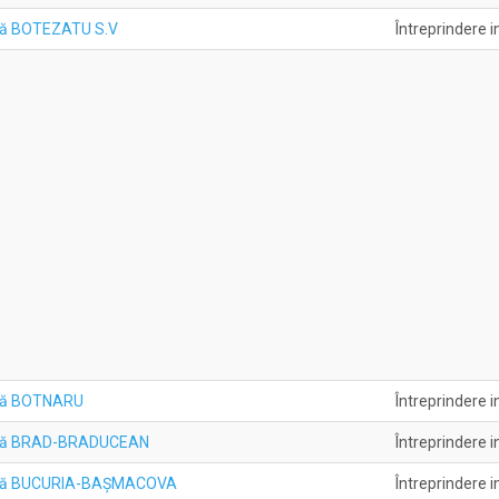
ală BOTEZATU S.V
Întreprindere i
uală BOTNARU
Întreprindere i
duală BRAD-BRADUCEAN
Întreprindere i
duală BUCURIA-BAŞMACOVA
Întreprindere i