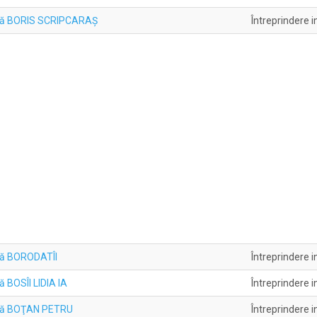
uală BORIS SCRIPCARAŞ
Întreprindere i
ală BORODATÎI
Întreprindere i
ă BOSÎI LIDIA IA
Întreprindere i
uală BOŢAN PETRU
Întreprindere i