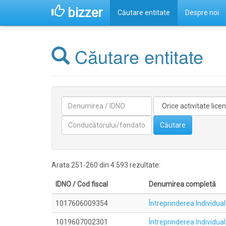
bizzer
Căutare entitate
Despre noi
Căutare entitate
Denumirea
Activitate
licentiata
Conducătorilor/fondatorilor
Căutare
Arata 251-260 din 4.593 rezultate:
IDNO / Cod fiscal
Denumirea completă
1017606009354
Întreprinderea Individu
1019607002301
Întreprinderea Individu