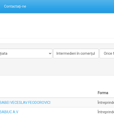
Contactaţi-ne
Activitate
Forma
nelicentiata
Forma
lă BABEI VECESLAV FEODOROVICI
Întreprind
ă BABIUC A.V
Întreprind