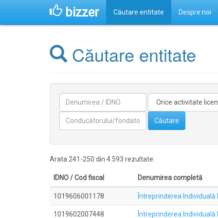
bizzer
Căutare entitate
Despre noi
Căutare entitate
Denumirea
Activitate
licentiata
Conducătorilor/fondatorilor
Căutare
Arata 241-250 din 4.593 rezultate:
IDNO / Cod fiscal
Denumirea completă
1019606001178
Întreprinderea Individua
1019602007448
Întreprinderea Individual