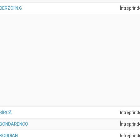
ă BERZOI N.G
Întreprind
 BÎRCĂ
Întreprind
ală BONDARENCO
Întreprind
ă BORDIAN
Întreprind