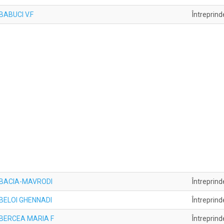
 BABUCI V.F
Întreprind
lă BACIA-MAVRODI
Întreprind
ă BELOI GHENNADI
Întreprind
lă BERCEA MARIA F
Întreprind