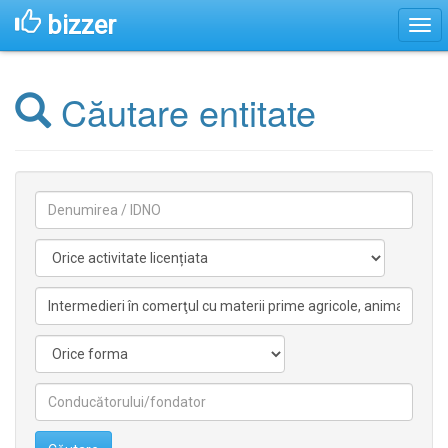
bizzer
Căutare entitate
Denumirea
Activitate
licentiata
Activitate
nelicentiata
Forma
Conducătorilor/fondatorilor