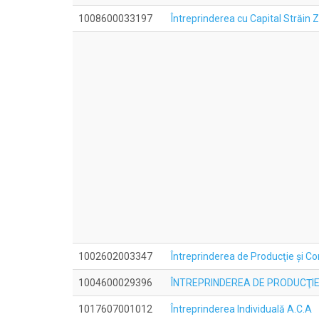
1008600033197
Întreprinderea cu Capital Străi
1002602003347
Întreprinderea de Producţie şi C
1004600029396
ÎNTREPRINDEREA DE PRODUCŢIE 
1017607001012
Întreprinderea Individuală A.C.A