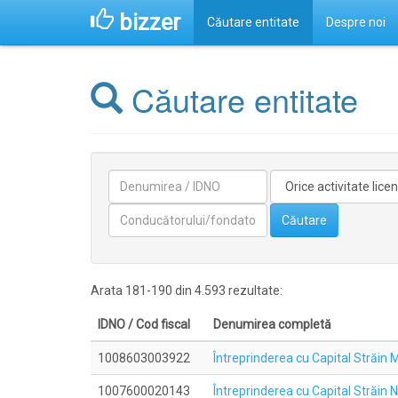
bizzer
Căutare entitate
Despre noi
Căutare entitate
Denumirea
Activitate
licentiata
Conducătorilor/fondatorilor
Căutare
Arata 181-190 din 4.593 rezultate:
IDNO / Cod fiscal
Denumirea completă
1008603003922
Întreprinderea cu Capital Străin
1007600020143
Întreprinderea cu Capital Străin