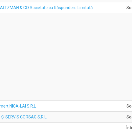
n ZALTZMAN & CO Societate cu Răspundere Limitată
So
omerţ NICA-LAI S.R.L
So
ŞI SERVIS CORSAG S.R.L
So
Înt