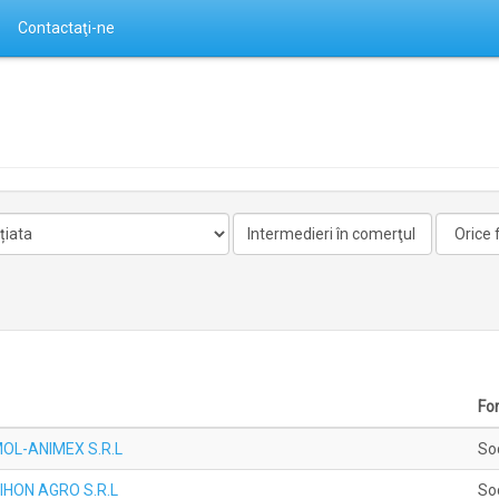
Contactaţi-ne
Activitate
Forma
nelicentiata
Fo
 MOL-ANIMEX S.R.L
So
 NIHON AGRO S.R.L
So