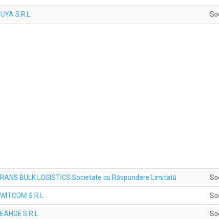
OUYA S.R.L
So
n TRANS BULK LOGISTICS Societate cu Răspundere Limitată
So
 TWITCOM S.R.L
So
 VEAHGE S.R.L
So